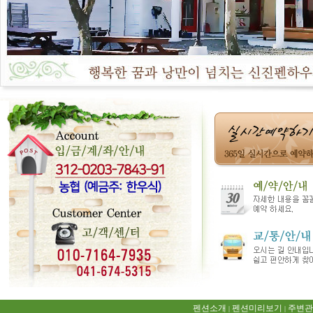
펜션소개
펜션미리보기
주변관
|
|