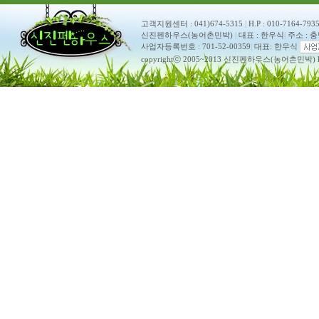
고객지원센터 : 041)674-5315
|
H.P : 010-7164-793
신진펜하우스(농어촌민박)
|
대표 : 한우식
|
주소 : 
사업자등록번호 : 701-52-00359
|
대표: 한우식
copyrightⓒ 2005~2013 신진펜하우스(농어촌민박) ko