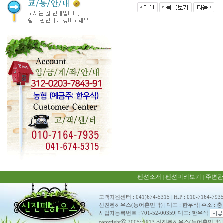
펜션소개
펜션미리보기
주변관
|
|
고객지원센터 : 041)674-5315
|
H.P : 010-7164-793
신진펜하우스(농어촌민박)
|
대표 : 한우식
|
주소 : 
사업자등록번호 : 701-52-00359
|
대표: 한우식
copyrightⓒ 2005~2013 신진펜하우스(농어촌민박) ko