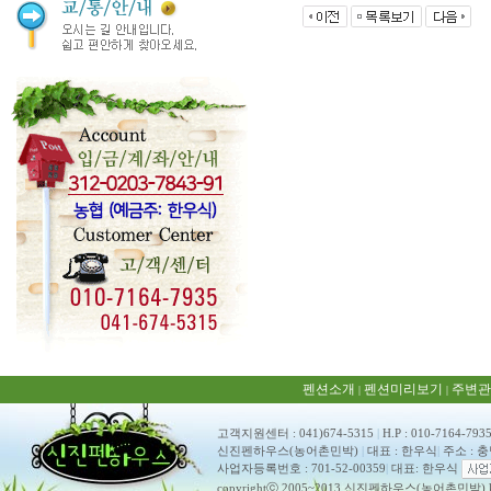
펜션소개
펜션미리보기
주변관
|
|
고객지원센터 : 041)674-5315
|
H.P : 010-7164-793
신진펜하우스(농어촌민박)
|
대표 : 한우식
|
주소 : 
사업자등록번호 : 701-52-00359
|
대표: 한우식
copyrightⓒ 2005~2013 신진펜하우스(농어촌민박) ko