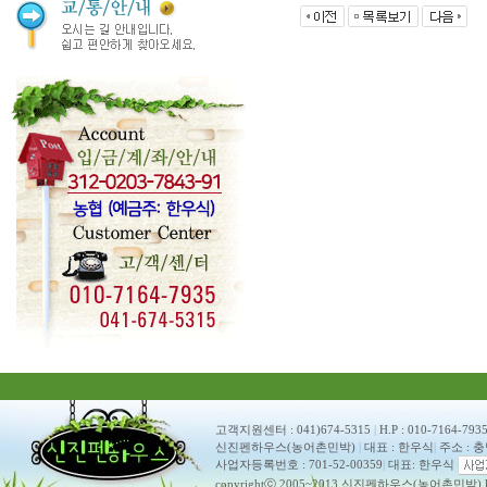
고객지원센터 : 041)674-5315
|
H.P : 010-7164-793
신진펜하우스(농어촌민박)
|
대표 : 한우식
|
주소 : 
사업자등록번호 : 701-52-00359
|
대표: 한우식
copyrightⓒ 2005~2013 신진펜하우스(농어촌민박) ko