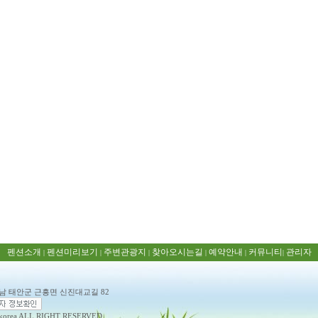
펜션소개
펜션미리보기
주변관광지
찾아오시는길
예약안내
커뮤니티
관리자
|
|
|
|
|
|
5
충남 태안군 근흥면 신진대교길 82
rea ALL RIGHT RESERVED.