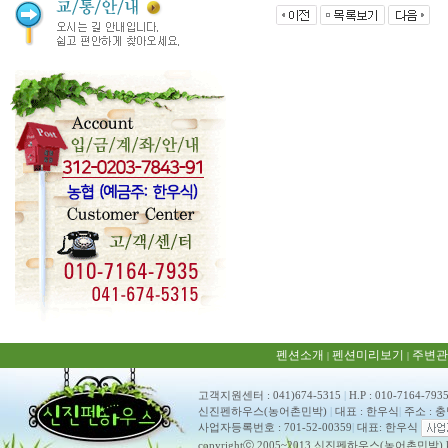
펜션소개
펜션미리보기
주변관
|
|
고객지원센터 : 041)674-5315
|
H.P : 010-7164-793
신진펜하우스(농어촌민박)
|
대표 : 한우식
|
주소 : 
사업자등록번호 : 701-52-00359
|
대표: 한우식
copyrightⓒ 2005~2013 신진펜하우스(농어촌민박) ko