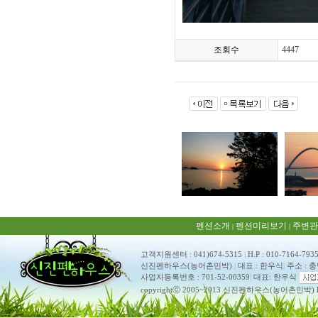
조회수
4447
펜션소개
펜션미리보기
주변관
|
|
고객지원센터 : 041)674-5315
|
H.P : 010-7164-793
신진펜하우스(농어촌민박)
|
대표 : 한우식
|
주소 : 
사업자등록번호 : 701-52-00359
|
대표: 한우식
copyrightⓒ 2005~2013 신진펜하우스(농어촌민박) ko