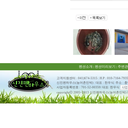
펜션소개
펜션미리보기
주변관
|
|
고객지원센터 : 041)674-5315
|
H.P : 010-7164-793
신진펜하우스(농어촌민박)
|
대표 : 한우식
|
주소 : 
사업자등록번호 : 701-52-00359
|
대표: 한우식
copyrightⓒ 2005~2013 신진펜하우스(농어촌민박) ko