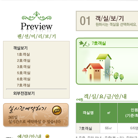
7호객실
인원
객실명
㎡
(기준/
66㎡
6/6
7호객실
* 주중, 주말 안내 : 주중(월 ~ 일), 주말