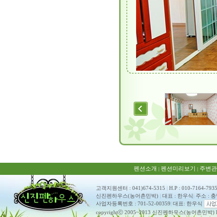
펜션소개
펜션미리보기
주변관
|
|
고객지원센터 : 041)674-5315
|
H.P : 010-7164-793
신진펜하우스(농어촌민박)
|
대표 : 한우식
|
주소 : 
사업자등록번호 : 701-52-00359
|
대표: 한우식
copyrightⓒ 2005~2013 신진펜하우스(농어촌민박) ko