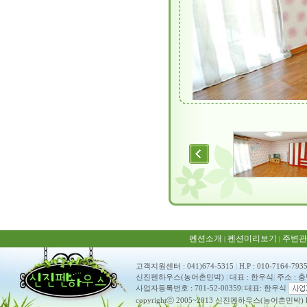
펜션소개
펜션미리보기
주변관
|
|
고객지원센터 : 041)674-5315
|
H.P : 010-7164-793
신진펜하우스(농어촌민박)
|
대표 : 한우식
|
주소 : 
사업자등록번호 : 701-52-00359
|
대표: 한우식
copyrightⓒ 2005~2013 신진펜하우스(농어촌민박) ko