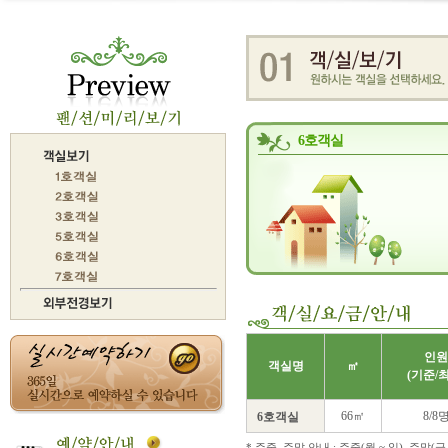
6호객실
인원
객실명
㎡
(기준/
66㎡
8/8
6호객실
* 주중, 주말 안내 : 주중(월 ~ 일), 주말