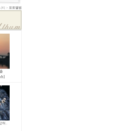
니티 >
포토앨범
출
우스
]
혀..