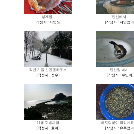
성게알..
펜션에서..
[
작성자 : 지영쓰
]
[
작성자 : 지영엄마
작년 겨울 신진펜하우스
펜션앞 낚시..
[
작성자 : 정수
]
[
작성자 : 수민이
]
11월 갯벌체험
바지락꽃이 피었네요..
[
작성자 : 호야
]
[
작성자 : 유주엄마