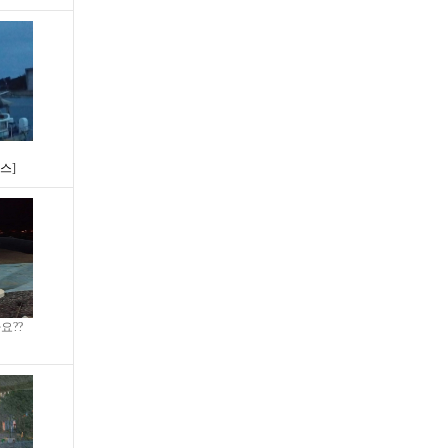
우스
]
요??