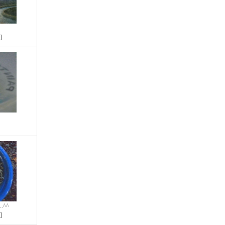
]
^^
]