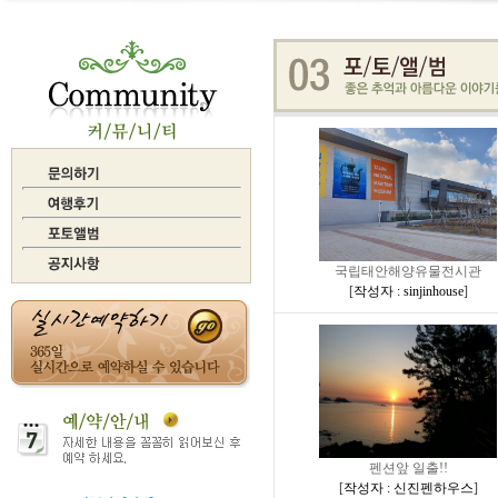
국립태안해양유물전시관
[
작성자 : sinjinhouse
]
펜션앞 일출!!
[
작성자 : 신진펜하우스
]