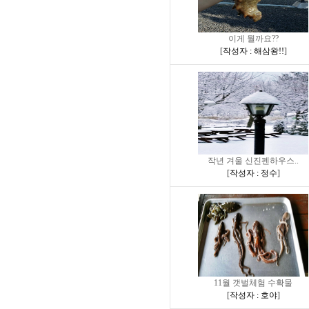
이게 뭘까요??
[
작성자 : 해삼왕!!
]
작년 겨울 신진펜하우스..
[
작성자 : 정수
]
11월 갯벌체험 수확물
[
작성자 : 호야
]