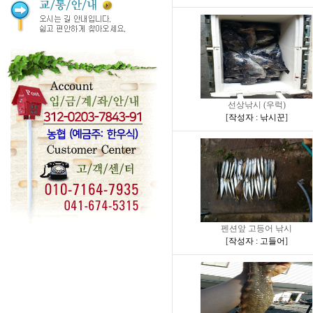
선상낚시 (우럭)
[
작성자 : 낚시꾼
]
펜션앞 고등어 낚시
[
작성자 : 고들어
]