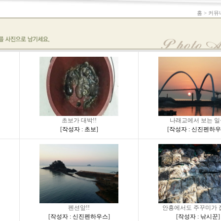
홈 > 커뮤
초보가 대박!!
나래교에서 보는 일
[
작성자 : 초보
]
[
작성자 : 신진펜하
펜션앞!!
안흥에서도 주꾸미가 잡
[
작성자 : 신진펜하우스
]
[
작성자 : 낚시꾼
]