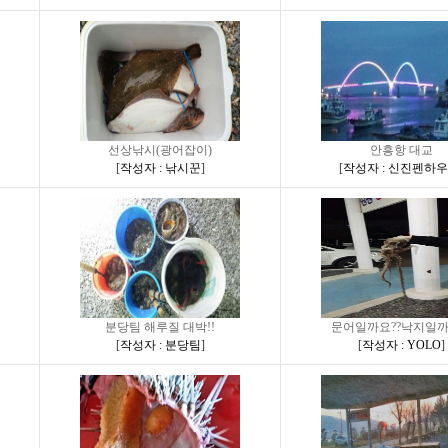
선상낚시(광어잡이)
안흥항 대교
[
작성자 : 낚시꾼
]
[
작성자 : 신진펜하
분당팀 해루질 대박!!
문어일까요??낙지일까
[
작성자 : 분당팀
]
[
작성자 : YOLO
]