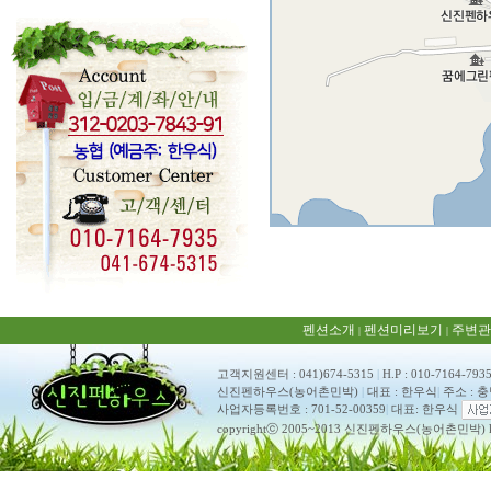
펜션소개
펜션미리보기
주변관
|
|
고객지원센터 : 041)674-5315
|
H.P : 010-7164-793
신진펜하우스(농어촌민박)
|
대표 : 한우식
|
주소 : 
사업자등록번호 : 701-52-00359
|
대표: 한우식
copyrightⓒ 2005~2013 신진펜하우스(농어촌민박) ko